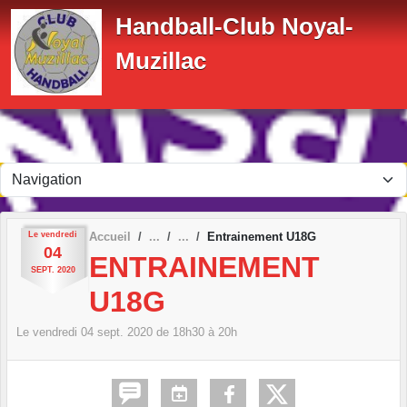
Panneau de gestion des cookies
Handball-Club Noyal-
Muzillac
Le
vendredi
Accueil
Entrainement U18G
04
ENTRAINEMENT
SEPT.
2020
U18G
Le
vendredi
04
sept.
2020
de 18h30 à 20h