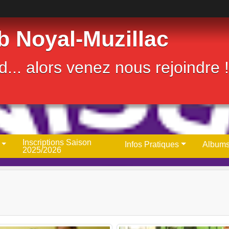
b Noyal-Muzillac
... alors venez nous rejoindre !
Inscriptions Saison
Infos Pratiques
Albums
2025/2026