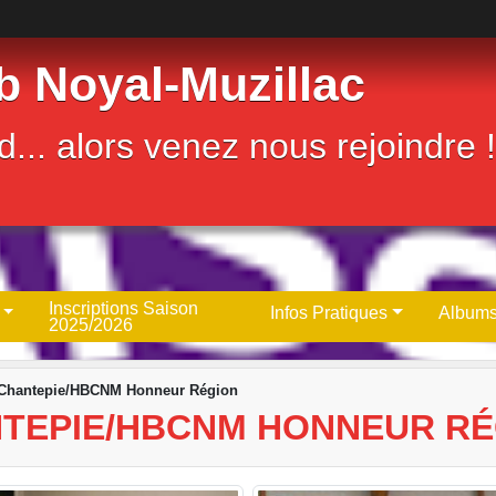
b Noyal-Muzillac
... alors venez nous rejoindre !
Inscriptions Saison
Infos Pratiques
Albums
2025/2026
1 Chantepie/HBCNM Honneur Région
HANTEPIE/HBCNM HONNEUR R