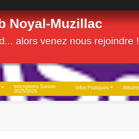
b Noyal-Muzillac
... alors venez nous rejoindre !
Inscriptions Saison
Infos Pratiques
Albums
2025/2026