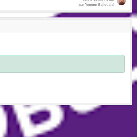
par
Youenn Ballouard